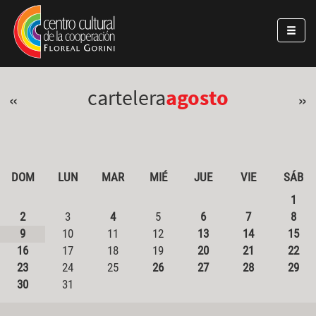
Pasar al contenido principal
Jump to main content
cartelera
agosto
«
»
DOM
LUN
MAR
MIÉ
JUE
VIE
SÁB
1
2
3
4
5
6
7
8
9
10
11
12
13
14
15
16
17
18
19
20
21
22
23
24
25
26
27
28
29
30
31