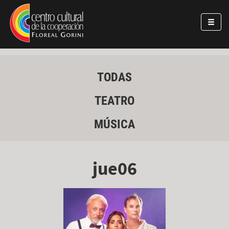
Pasar al contenido principal
Jump to main content
TODAS
TEATRO
MÚSICA
jue06