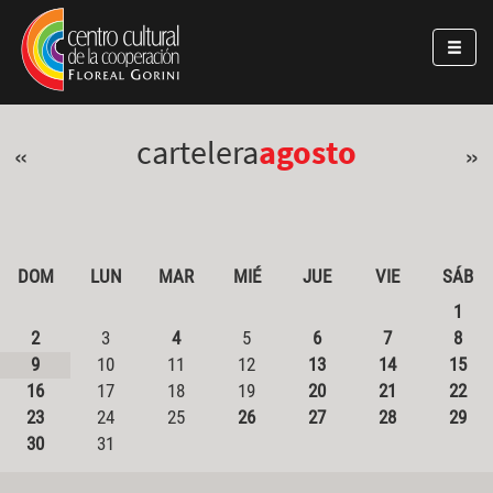
Pasar al contenido principal
Jump to main content
cartelera
agosto
«
»
DOM
LUN
MAR
MIÉ
JUE
VIE
SÁB
1
2
3
4
5
6
7
8
9
10
11
12
13
14
15
16
17
18
19
20
21
22
23
24
25
26
27
28
29
30
31