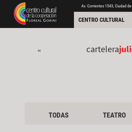
Pasar al contenido principal
Jump to main content
Av. Corrientes 1543, Ciudad de
CENTRO CULTURAL
cartelera
jul
«
TODAS
TEATRO