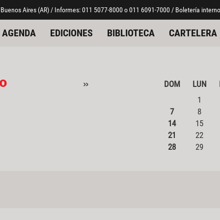
 Buenos Aires (AR) / Informes: 011 5077-8000 o 011 6091-7000 / Boletería interno
AGENDA
EDICIONES
BIBLIOTECA
CARTELERA
io
»
DOM
LUN
1
7
8
14
15
21
22
28
29