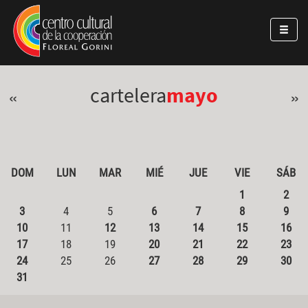
Pasar al contenido principal
Jump to main content
cartelera
mayo
«
»
DOM
LUN
MAR
MIÉ
JUE
VIE
SÁB
1
2
3
4
5
6
7
8
9
10
11
12
13
14
15
16
17
18
19
20
21
22
23
24
25
26
27
28
29
30
31