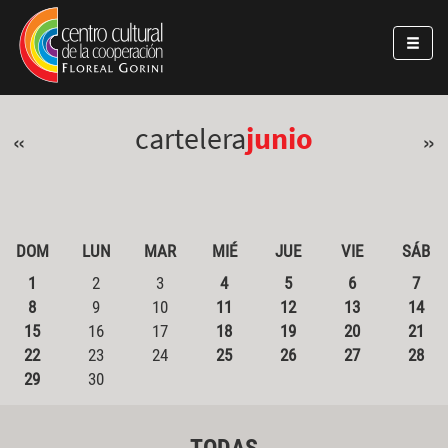
Pasar al contenido principal
Jump to main content
cartelera
junio
«
»
DOM
LUN
MAR
MIÉ
JUE
VIE
SÁB
1
2
3
4
5
6
7
8
9
10
11
12
13
14
15
16
17
18
19
20
21
22
23
24
25
26
27
28
29
30