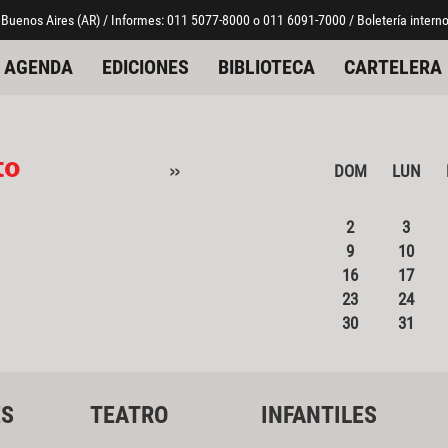
 Buenos Aires (AR) / Informes: 011 5077-8000 o 011 6091-7000 / Boletería interno
AGENDA
EDICIONES
BIBLIOTECA
CARTELERA
to
»
DOM
LUN
2
3
9
10
16
17
23
24
30
31
ES
TEATRO
INFANTILES