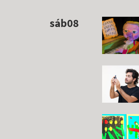
sáb08