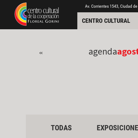
Pasar al contenido principal
Jump to main content
Av. Corrientes 1543, Ciudad de
CENTRO CULTURAL
agenda
agos
«
TODAS
EXPOSICION