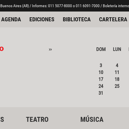
 Buenos Aires (AR) / Informes: 011 5077-8000 o 011 6091-7000 / Boletería interno
AGENDA
EDICIONES
BIBLIOTECA
CARTELERA
o
»
DOM
LUN
3
4
10
11
17
18
24
25
31
ES
TEATRO
MÚSICA