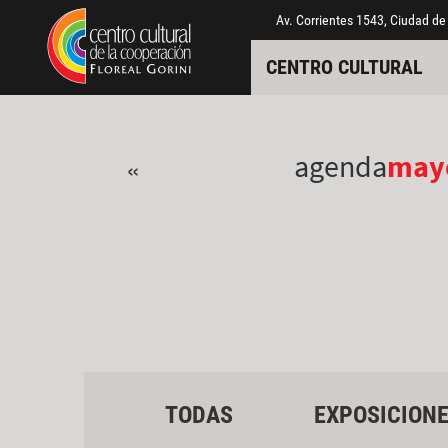
Pasar al contenido principal
Jump to main content
Av. Corrientes 1543, Ciudad de
CENTRO CULTURAL
agenda
may
«
TODAS
EXPOSICION