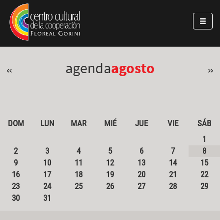
Pasar al contenido principal
Jump to main content
agenda
agosto
«
»
DOM
LUN
MAR
MIÉ
JUE
VIE
SÁB
1
2
3
4
5
6
7
8
9
10
11
12
13
14
15
16
17
18
19
20
21
22
23
24
25
26
27
28
29
30
31