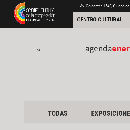
Pasar al contenido principal
Jump to main content
Av. Corrientes 1543, Ciudad de
CENTRO CULTURAL
agenda
ener
«
TODAS
EXPOSICION