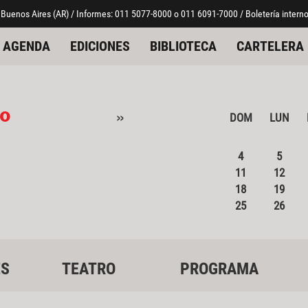
 Buenos Aires (AR) / Informes: 011 5077-8000 o 011 6091-7000 / Boletería interno
AGENDA
EDICIONES
BIBLIOTECA
CARTELERA
o
»
DOM
LUN
4
5
11
12
18
19
25
26
ES
TEATRO
PROGRAMA