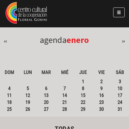
Pasar al contenido principal
Jump to main content
agenda
enero
«
»
DOM
LUN
MAR
MIÉ
JUE
VIE
SÁB
1
2
3
4
5
6
7
8
9
10
11
12
13
14
15
16
17
18
19
20
21
22
23
24
25
26
27
28
29
30
31