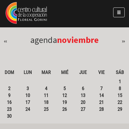
Pasar al contenido principal
Jump to main content
agenda
noviembre
«
»
DOM
LUN
MAR
MIÉ
JUE
VIE
SÁB
1
2
3
4
5
6
7
8
9
10
11
12
13
14
15
16
17
18
19
20
21
22
23
24
25
26
27
28
29
30