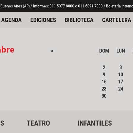
 Buenos Aires (AR) / Informes: 011 5077-8000 o 011 6091-7000 / Boletería interno
AGENDA
EDICIONES
BIBLIOTECA
CARTELERA
mbre
»
DOM
LUN
2
3
9
10
16
17
23
24
30
ES
TEATRO
INFANTILES