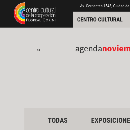
Pasar al contenido principal
Jump to main content
Av. Corrientes 1543, Ciudad de
CENTRO CULTURAL
agenda
novie
«
TODAS
EXPOSICION