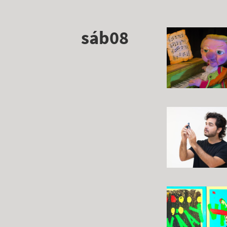
sáb08