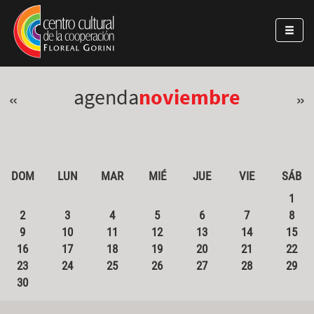
Pasar al contenido principal
Jump to main content
agenda
noviembre
«
»
DOM
LUN
MAR
MIÉ
JUE
VIE
SÁB
1
2
3
4
5
6
7
8
9
10
11
12
13
14
15
16
17
18
19
20
21
22
23
24
25
26
27
28
29
30