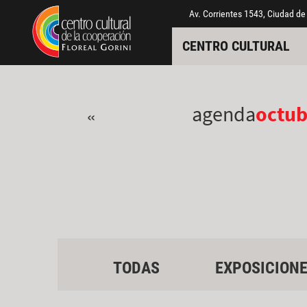
Pasar al contenido principal
Jump to main content
Av. Corrientes 1543, Ciudad de
CENTRO CULTURAL
agenda
octub
«
TODAS
EXPOSICION