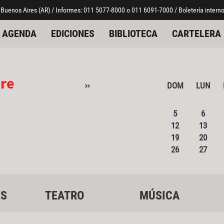
 Buenos Aires (AR) / Informes: 011 5077-8000 o 011 6091-7000 / Boletería interno
AGENDA
EDICIONES
BIBLIOTECA
CARTELERA
re
»
DOM
LUN
5
6
12
13
19
20
26
27
ES
TEATRO
MÚSICA