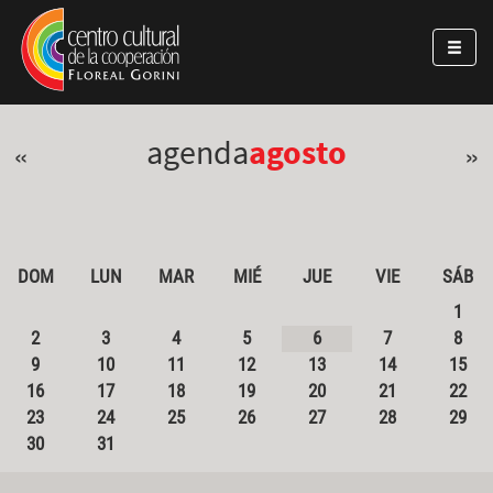
Pasar al contenido principal
Jump to main content
agenda
agosto
«
»
DOM
LUN
MAR
MIÉ
JUE
VIE
SÁB
1
2
3
4
5
6
7
8
9
10
11
12
13
14
15
16
17
18
19
20
21
22
23
24
25
26
27
28
29
30
31