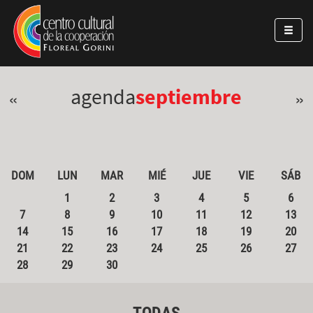
Pasar al contenido principal
Jump to main content
agenda
septiembre
«
»
DOM
LUN
MAR
MIÉ
JUE
VIE
SÁB
1
2
3
4
5
6
7
8
9
10
11
12
13
14
15
16
17
18
19
20
21
22
23
24
25
26
27
28
29
30