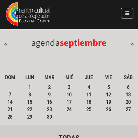
Pasar al contenido principal
Jump to main content
agenda
septiembre
«
»
DOM
LUN
MAR
MIÉ
JUE
VIE
SÁB
1
2
3
4
5
6
7
8
9
10
11
12
13
14
15
16
17
18
19
20
21
22
23
24
25
26
27
28
29
30