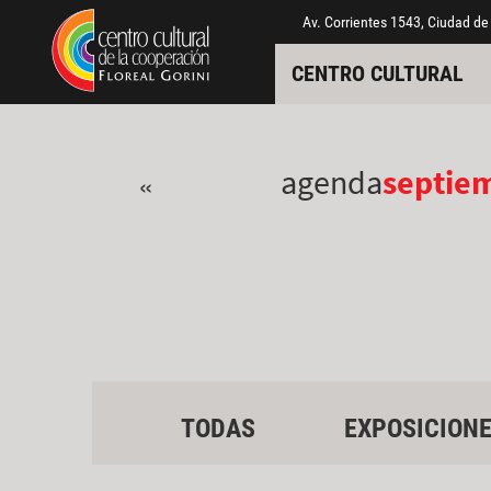
Pasar al contenido principal
Jump to main content
Av. Corrientes 1543, Ciudad de
CENTRO CULTURAL
agenda
septie
«
TODAS
EXPOSICION