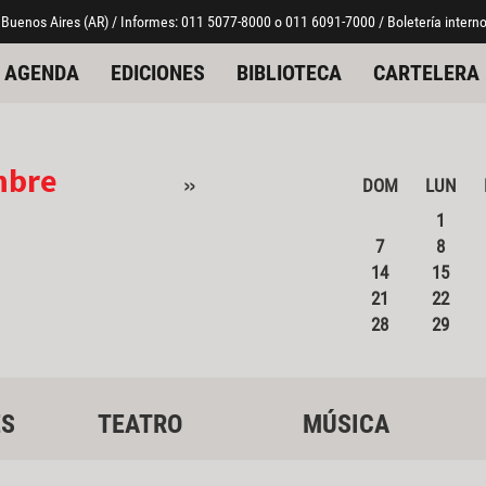
 Buenos Aires (AR) / Informes: 011 5077-8000 o 011 6091-7000 / Boletería interno
AGENDA
EDICIONES
BIBLIOTECA
CARTELERA
mbre
»
DOM
LUN
1
7
8
14
15
21
22
28
29
ES
TEATRO
MÚSICA