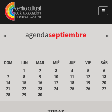
Pasar al contenido principal
Jump to main content
agenda
septiembre
«
»
DOM
LUN
MAR
MIÉ
JUE
VIE
SÁB
1
2
3
4
5
6
7
8
9
10
11
12
13
14
15
16
17
18
19
20
21
22
23
24
25
26
27
28
29
30