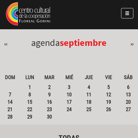
Pasar al contenido principal
Jump to main content
agenda
septiembre
«
»
DOM
LUN
MAR
MIÉ
JUE
VIE
SÁB
1
2
3
4
5
6
7
8
9
10
11
12
13
14
15
16
17
18
19
20
21
22
23
24
25
26
27
28
29
30