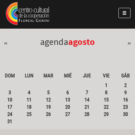
Pasar al contenido principal
Jump to main content
agenda
agosto
«
»
DOM
LUN
MAR
MIÉ
JUE
VIE
SÁB
1
2
3
4
5
6
7
8
9
10
11
12
13
14
15
16
17
18
19
20
21
22
23
24
25
26
27
28
29
30
31