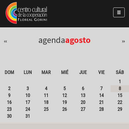
Pasar al contenido principal
Jump to main content
agenda
agosto
«
»
DOM
LUN
MAR
MIÉ
JUE
VIE
SÁB
1
2
3
4
5
6
7
8
9
10
11
12
13
14
15
16
17
18
19
20
21
22
23
24
25
26
27
28
29
30
31