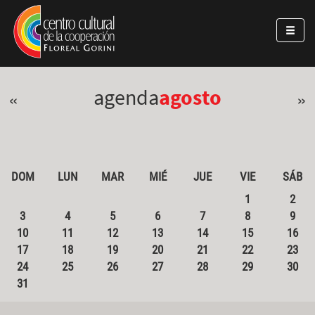
Pasar al contenido principal
Jump to main content
agenda
agosto
«
»
DOM
LUN
MAR
MIÉ
JUE
VIE
SÁB
1
2
3
4
5
6
7
8
9
10
11
12
13
14
15
16
17
18
19
20
21
22
23
24
25
26
27
28
29
30
31