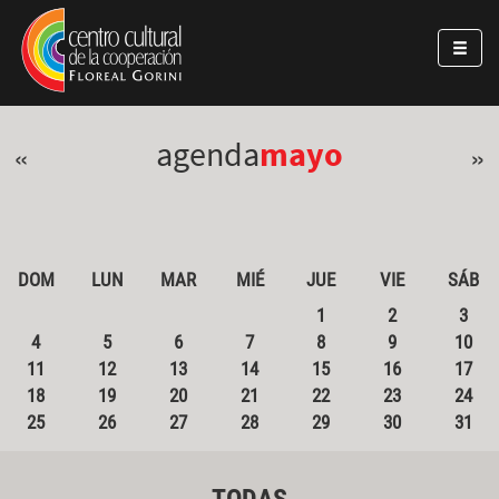
Pasar al contenido principal
Jump to main content
agenda
mayo
«
»
DOM
LUN
MAR
MIÉ
JUE
VIE
SÁB
1
2
3
4
5
6
7
8
9
10
11
12
13
14
15
16
17
18
19
20
21
22
23
24
25
26
27
28
29
30
31