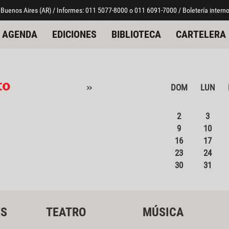
 Buenos Aires (AR) / Informes: 011 5077-8000 o 011 6091-7000 / Boletería interno
AGENDA
EDICIONES
BIBLIOTECA
CARTELERA
to
»
DOM
LUN
2
3
9
10
16
17
23
24
30
31
ES
TEATRO
MÚSICA