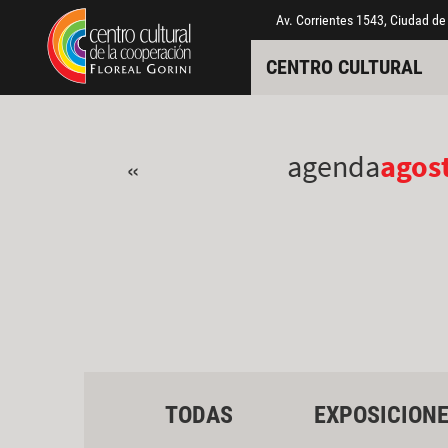
Pasar al contenido principal
Jump to main content
Av. Corrientes 1543, Ciudad de
CENTRO CULTURAL
agenda
agos
«
TODAS
EXPOSICION