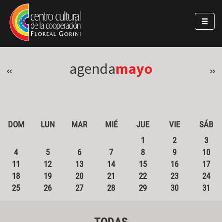
Pasar al contenido principal
Jump to main content
agenda
mayo
«
»
DOM
LUN
MAR
MIÉ
JUE
VIE
SÁB
1
2
3
4
5
6
7
8
9
10
11
12
13
14
15
16
17
18
19
20
21
22
23
24
25
26
27
28
29
30
31