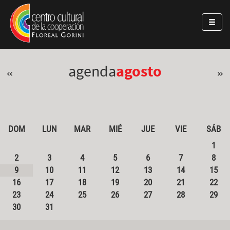
Pasar al contenido principal
Jump to main content
agenda
agosto
«
»
DOM
LUN
MAR
MIÉ
JUE
VIE
SÁB
1
2
3
4
5
6
7
8
9
10
11
12
13
14
15
16
17
18
19
20
21
22
23
24
25
26
27
28
29
30
31