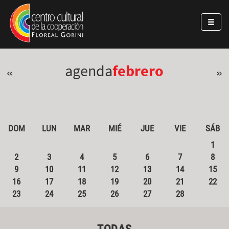
Pasar al contenido principal
Jump to main content
agenda
febrero
«
»
DOM
LUN
MAR
MIÉ
JUE
VIE
SÁB
1
2
3
4
5
6
7
8
9
10
11
12
13
14
15
16
17
18
19
20
21
22
23
24
25
26
27
28