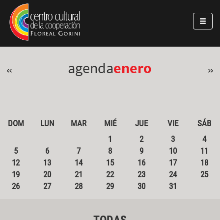
Pasar al contenido principal
Jump to main content
agenda
enero
«
»
DOM
LUN
MAR
MIÉ
JUE
VIE
SÁB
1
2
3
4
5
6
7
8
9
10
11
12
13
14
15
16
17
18
19
20
21
22
23
24
25
26
27
28
29
30
31