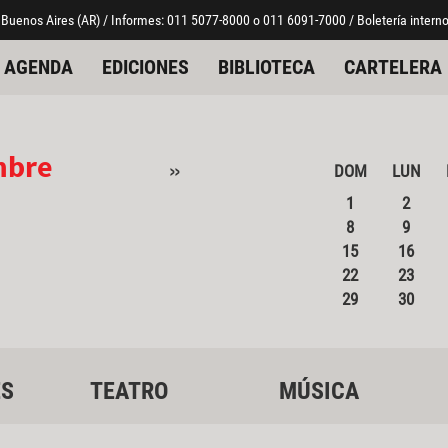
 Buenos Aires (AR) / Informes: 011 5077-8000 o 011 6091-7000 / Boletería interno
AGENDA
EDICIONES
BIBLIOTECA
CARTELERA
mbre
»
DOM
LUN
1
2
8
9
15
16
22
23
29
30
ES
TEATRO
MÚSICA