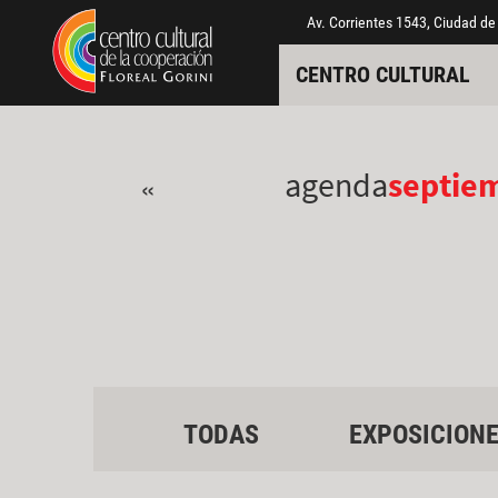
Pasar al contenido principal
Jump to main content
Av. Corrientes 1543, Ciudad de
CENTRO CULTURAL
agenda
septie
«
TODAS
EXPOSICION