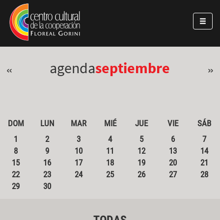
Pasar al contenido principal
Jump to main content
agenda
septiembre
«
»
DOM
LUN
MAR
MIÉ
JUE
VIE
SÁB
1
2
3
4
5
6
7
8
9
10
11
12
13
14
15
16
17
18
19
20
21
22
23
24
25
26
27
28
29
30