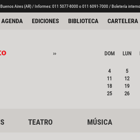
 Buenos Aires (AR) / Informes: 011 5077-8000 o 011 6091-7000 / Boletería interno
AGENDA
EDICIONES
BIBLIOTECA
CARTELERA
to
»
DOM
LUN
4
5
11
12
18
19
25
26
ES
TEATRO
MÚSICA