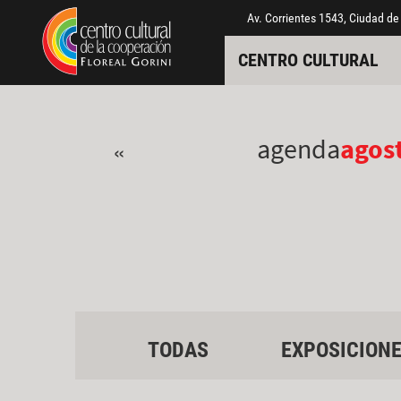
Pasar al contenido principal
Jump to main content
Av. Corrientes 1543, Ciudad de
CENTRO CULTURAL
agenda
agos
«
TODAS
EXPOSICION