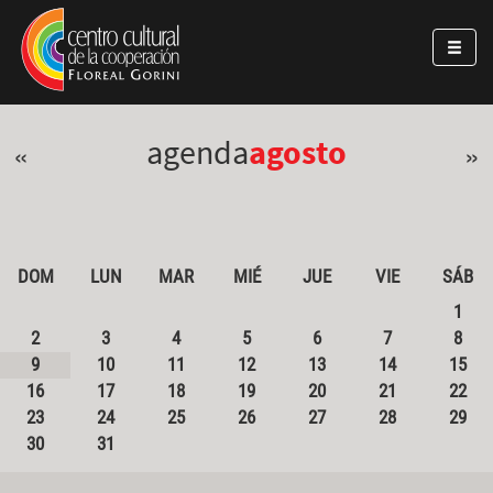
Pasar al contenido principal
Jump to main content
agenda
agosto
«
»
DOM
LUN
MAR
MIÉ
JUE
VIE
SÁB
1
2
3
4
5
6
7
8
9
10
11
12
13
14
15
16
17
18
19
20
21
22
23
24
25
26
27
28
29
30
31