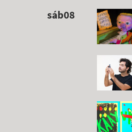
sáb08