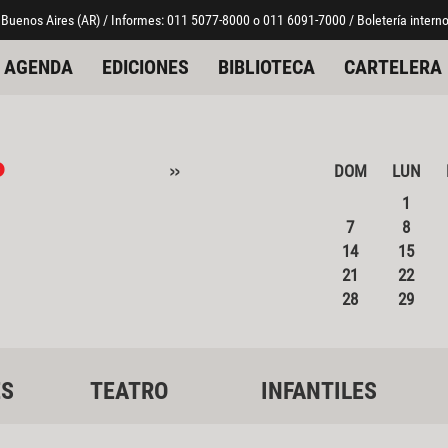
 Buenos Aires (AR) / Informes: 011 5077-8000 o 011 6091-7000 / Boletería interno
AGENDA
EDICIONES
BIBLIOTECA
CARTELERA
o
»
DOM
LUN
1
7
8
14
15
21
22
28
29
ES
TEATRO
INFANTILES