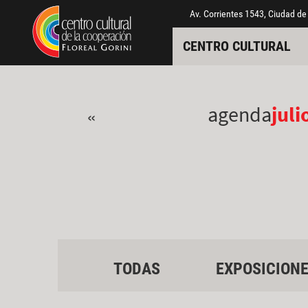
Pasar al contenido principal
Jump to main content
Av. Corrientes 1543, Ciudad de
CENTRO CULTURAL
agenda
juli
«
TODAS
EXPOSICION