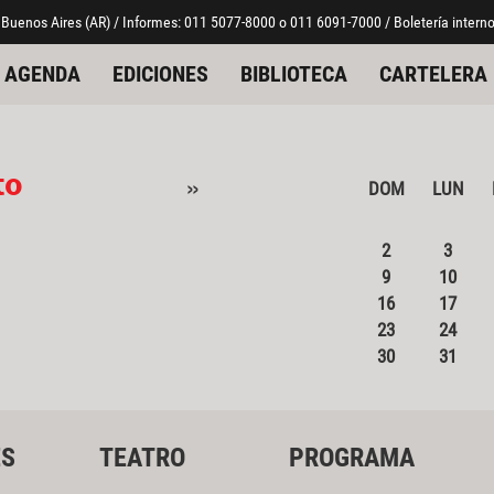
 Buenos Aires (AR) / Informes: 011 5077-8000 o 011 6091-7000 / Boletería interno
AGENDA
EDICIONES
BIBLIOTECA
CARTELERA
to
»
DOM
LUN
2
3
9
10
16
17
23
24
30
31
ES
TEATRO
PROGRAMA