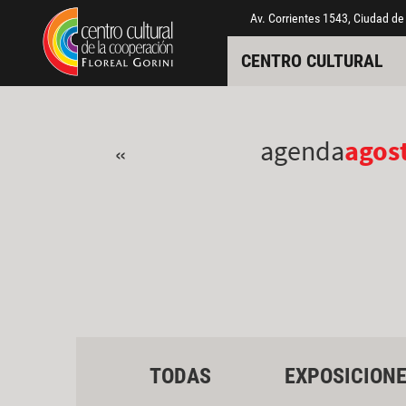
Pasar al contenido principal
Jump to main content
Av. Corrientes 1543, Ciudad de
CENTRO CULTURAL
agenda
agos
«
TODAS
EXPOSICION