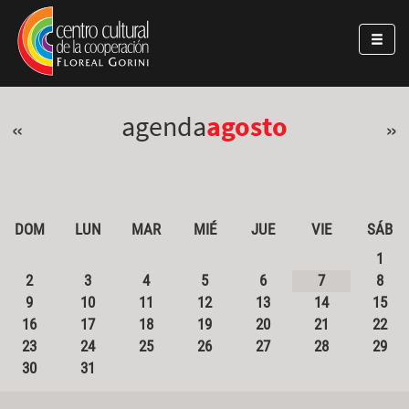
Pasar al contenido principal
Jump to main content
agenda
agosto
«
»
DOM
LUN
MAR
MIÉ
JUE
VIE
SÁB
1
2
3
4
5
6
7
8
9
10
11
12
13
14
15
16
17
18
19
20
21
22
23
24
25
26
27
28
29
30
31