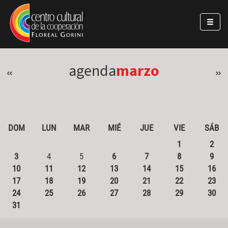
Pasar al contenido principal
Jump to main content
agenda
marzo
«
»
DOM
LUN
MAR
MIÉ
JUE
VIE
SÁB
1
2
3
4
5
6
7
8
9
10
11
12
13
14
15
16
17
18
19
20
21
22
23
24
25
26
27
28
29
30
31