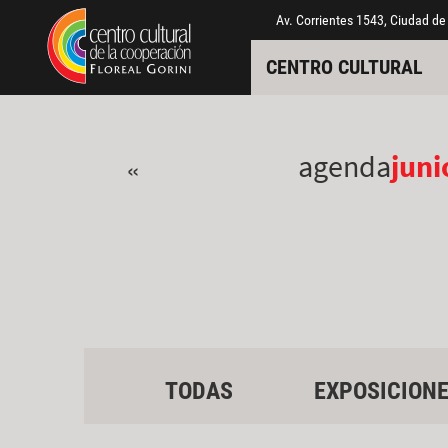
Pasar al contenido principal
Jump to main content
Av. Corrientes 1543, Ciudad de
CENTRO CULTURAL
agenda
juni
«
TODAS
EXPOSICION