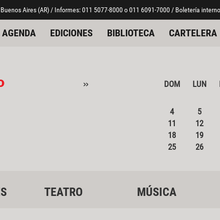
 Buenos Aires (AR) / Informes: 011 5077-8000 o 011 6091-7000 / Boletería interno
AGENDA
EDICIONES
BIBLIOTECA
CARTELERA
o
»
DOM
LUN
4
5
11
12
18
19
25
26
ES
TEATRO
MÚSICA