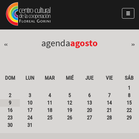
Pasar al contenido principal
Jump to main content
agenda
agosto
«
»
DOM
LUN
MAR
MIÉ
JUE
VIE
SÁB
1
2
3
4
5
6
7
8
9
10
11
12
13
14
15
16
17
18
19
20
21
22
23
24
25
26
27
28
29
30
31