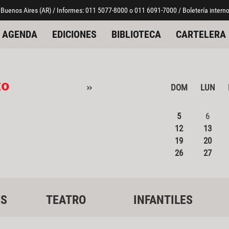
 Buenos Aires (AR) / Informes: 011 5077-8000 o 011 6091-7000 / Boletería interno
AGENDA
EDICIONES
BIBLIOTECA
CARTELERA
zo
»
DOM
LUN
5
6
12
13
19
20
26
27
ES
TEATRO
INFANTILES