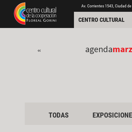
Pasar al contenido principal
Jump to main content
Av. Corrientes 1543, Ciudad de
CENTRO CULTURAL
agenda
mar
«
TODAS
EXPOSICION