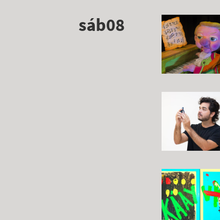
sáb08