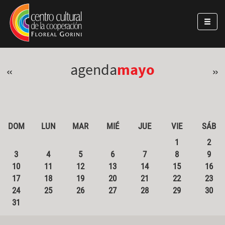
Pasar al contenido principal
Jump to main content
agenda
mayo
«
»
DOM
LUN
MAR
MIÉ
JUE
VIE
SÁB
1
2
3
4
5
6
7
8
9
10
11
12
13
14
15
16
17
18
19
20
21
22
23
24
25
26
27
28
29
30
31