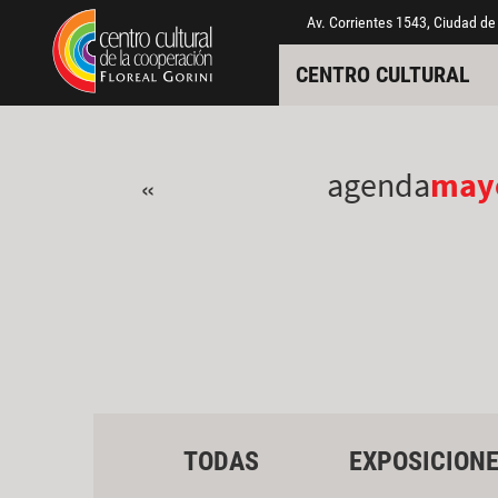
Pasar al contenido principal
Jump to main content
Av. Corrientes 1543, Ciudad de
CENTRO CULTURAL
agenda
may
«
TODAS
EXPOSICION