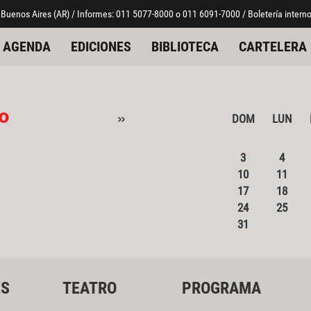
 Buenos Aires (AR) / Informes: 011 5077-8000 o 011 6091-7000 / Boletería interno
AGENDA
EDICIONES
BIBLIOTECA
CARTELERA
o
»
DOM
LUN
3
4
10
11
17
18
24
25
31
ES
TEATRO
PROGRAMA