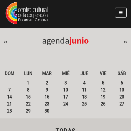
Pasar al contenido principal
Jump to main content
agenda
junio
«
»
DOM
LUN
MAR
MIÉ
JUE
VIE
SÁB
1
2
3
4
5
6
7
8
9
10
11
12
13
14
15
16
17
18
19
20
21
22
23
24
25
26
27
28
29
30