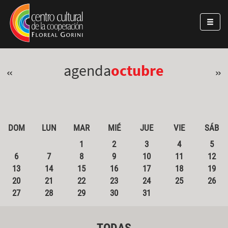
Pasar al contenido principal
Jump to main content
agenda
octubre
«
»
DOM
LUN
MAR
MIÉ
JUE
VIE
SÁB
1
2
3
4
5
6
7
8
9
10
11
12
13
14
15
16
17
18
19
20
21
22
23
24
25
26
27
28
29
30
31