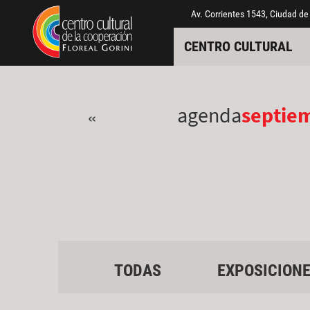
Pasar al contenido principal
Jump to main content
Av. Corrientes 1543, Ciudad de
CENTRO CULTURAL
agenda
septie
«
TODAS
EXPOSICION