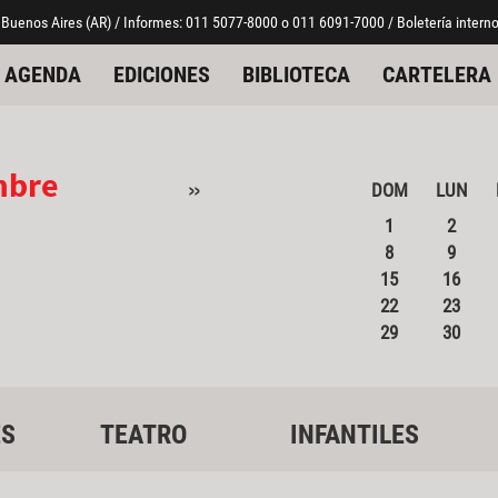
 Buenos Aires (AR) / Informes: 011 5077-8000 o 011 6091-7000 / Boletería interno
AGENDA
EDICIONES
BIBLIOTECA
CARTELERA
mbre
»
DOM
LUN
1
2
8
9
15
16
22
23
29
30
ES
TEATRO
INFANTILES