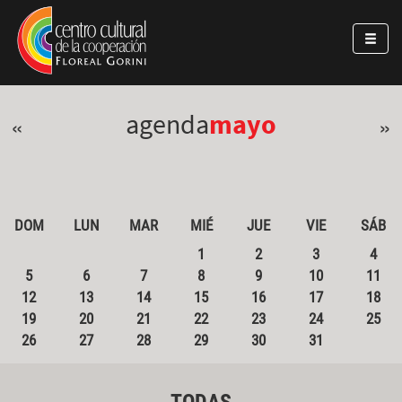
Pasar al contenido principal
Jump to main content
agenda
mayo
«
»
DOM
LUN
MAR
MIÉ
JUE
VIE
SÁB
1
2
3
4
5
6
7
8
9
10
11
12
13
14
15
16
17
18
19
20
21
22
23
24
25
26
27
28
29
30
31