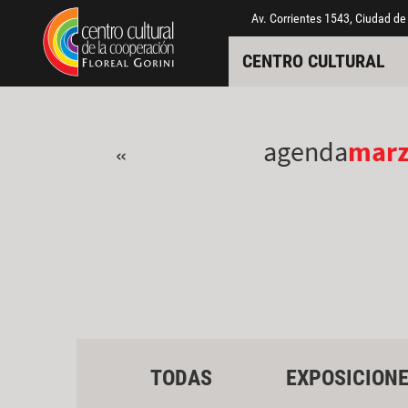
Pasar al contenido principal
Jump to main content
Av. Corrientes 1543, Ciudad de
CENTRO CULTURAL
agenda
mar
«
TODAS
EXPOSICION