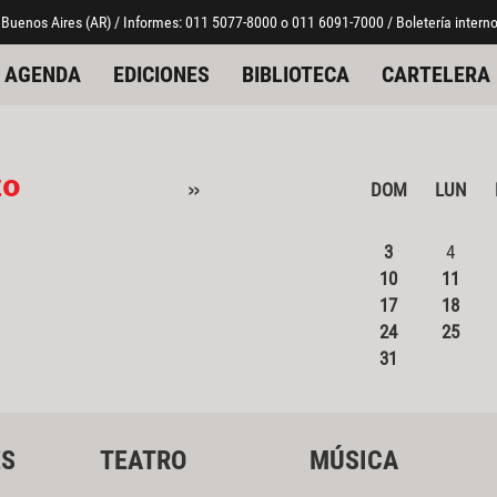
 Buenos Aires (AR) / Informes: 011 5077-8000 o 011 6091-7000 / Boletería interno
AGENDA
EDICIONES
BIBLIOTECA
CARTELERA
zo
»
DOM
LUN
3
4
10
11
17
18
24
25
31
ES
TEATRO
MÚSICA