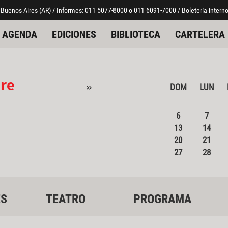
 Buenos Aires (AR) / Informes: 011 5077-8000 o 011 6091-7000 / Boletería interno
AGENDA
EDICIONES
BIBLIOTECA
CARTELERA
re
»
DOM
LUN
6
7
13
14
20
21
27
28
ES
TEATRO
PROGRAMA