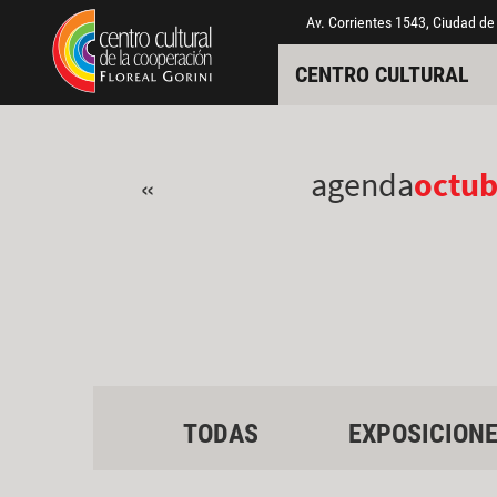
Pasar al contenido principal
Jump to main content
Av. Corrientes 1543, Ciudad de
CENTRO CULTURAL
agenda
octub
«
TODAS
EXPOSICION