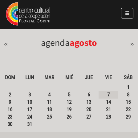
Pasar al contenido principal
Jump to main content
agenda
agosto
«
»
DOM
LUN
MAR
MIÉ
JUE
VIE
SÁB
1
2
3
4
5
6
7
8
9
10
11
12
13
14
15
16
17
18
19
20
21
22
23
24
25
26
27
28
29
30
31